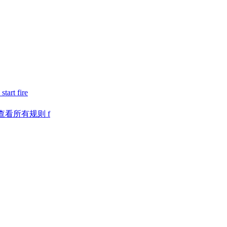
art fire
e # 查看所有规则 f