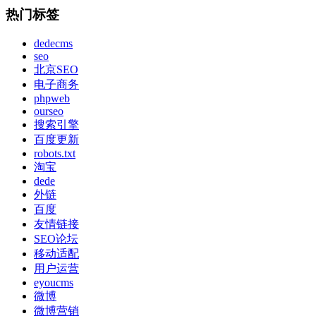
热门标签
dedecms
seo
北京SEO
电子商务
phpweb
ourseo
搜索引擎
百度更新
robots.txt
淘宝
dede
外链
百度
友情链接
SEO论坛
移动适配
用户运营
eyoucms
微博
微博营销