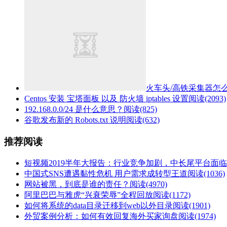
火车头/高铁采集器怎
Centos 安装 宝塔面板 以及 防火墙 iptables 设置
阅读(2093)
192.168.0.0/24 是什么意思？
阅读(825)
谷歌发布新的 Robots.txt 说明
阅读(632)
推荐阅读
短视频2019半年大报告：行业竞争加剧，中长尾平台面
中国式SNS遭遇黏性危机 用户需求成转型王道
阅读(1036)
网站被黑，到底是谁的责任？
阅读(4970)
阿里巴巴与雅虎“兴衰荣辱”全程回放
阅读(1172)
如何将系统的data目录迁移到web以外目录
阅读(1901)
外贸案例分析：如何有效回复海外买家询盘
阅读(1974)