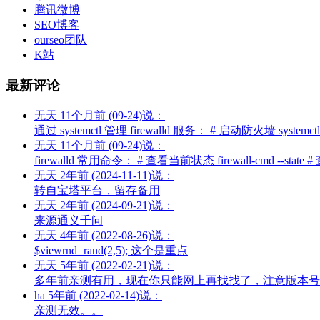
腾讯微博
SEO博客
ourseo团队
K站
最新评论
无天
11个月前 (09-24)说：
通过 systemctl 管理 firewalld 服务： # 启动防火墙 systemctl st
无天
11个月前 (09-24)说：
firewalld 常用命令： # 查看当前状态 firewall-cmd --stat
无天
2年前 (2024-11-11)说：
转自宝塔平台，留存备用
无天
2年前 (2024-09-21)说：
来源通义千问
无天
4年前 (2022-08-26)说：
$viewrnd=rand(2,5); 这个是重点
无天
5年前 (2022-02-21)说：
多年前亲测有用，现在你只能网上再找找了，注意版本号
ha
5年前 (2022-02-14)说：
亲测无效。。