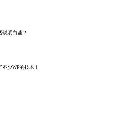
否说明白些？
了不少WP的技术！