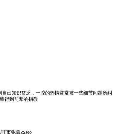
是感到自己知识贫乏，一腔的热情常常被一些细节问题所纠
吗？希望得到前辈的指教
/呼市张豪杰seo