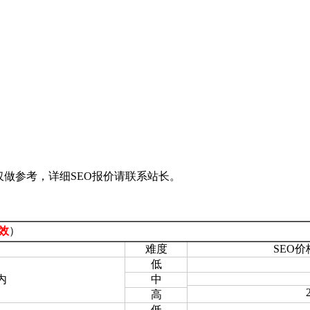
仅做参考，详细SEO报价请联系站长。
效
）
难度
SEO价
低
内
中
高
低