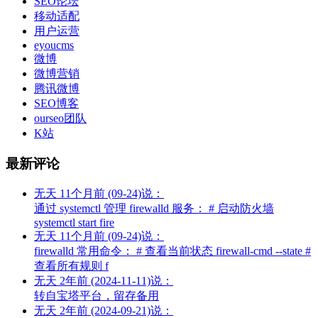
SEO论坛
移动适配
用户运营
eyoucms
微博
微博营销
腾讯微博
SEO博客
ourseo团队
K站
最新评论
无天
11个月前 (09-24)说：
通过 systemctl 管理 firewalld 服务： # 启动防火墙
systemctl start fire
无天
11个月前 (09-24)说：
firewalld 常用命令： # 查看当前状态 firewall-cmd --state #
查看所有规则 f
无天
2年前 (2024-11-11)说：
转自宝塔平台，留存备用
无天
2年前 (2024-09-21)说：