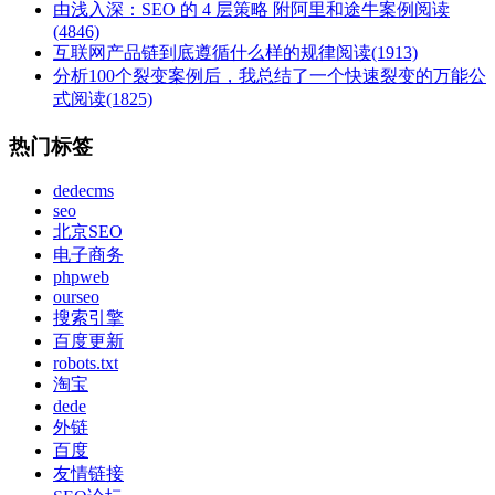
由浅入深：SEO 的 4 层策略 附阿里和途牛案例
阅读
(4846)
互联网产品链到底遵循什么样的规律
阅读(1913)
分析100个裂变案例后，我总结了一个快速裂变的万能公
式
阅读(1825)
热门标签
dedecms
seo
北京SEO
电子商务
phpweb
ourseo
搜索引擎
百度更新
robots.txt
淘宝
dede
外链
百度
友情链接