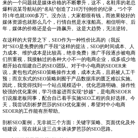
来的一个问题就是媒体价格的不断攀升，这不，名鞋库的老总
爆料说某导航站的“名站”创造了210万刊例价的纪录，“5个字
符1年也就1000多万”。没办法，大家都很有钱，而效果较好的
媒体资源也就那么几个，行情自然是水涨船高。相信明年、后
年，媒体的价格还是会一路飙升。这是大趋势，无法逆转。
在这样的大背景之下，SEO作为一种性价比高的（我反
对“SEO是免费的推广手段”这样的提法，SEO的时间成本、人
力成本、维护成本是比较高，绝非免费）推广手段逐步被电商
们所重视，我接触过的各种大小不一的电商企业，或多或少地
都开始在组建自己的SEO团队。对于中小电商的SEOER来
说，麦包包式的SEO策略操作太难，成本太高，且易被人工干
预；而京东式的SEO策略则囿于产品数据库的匮乏难以实施。
因此，我觉得找到一个站点规模适中、优化思路明确、操作性
较强的优化案例，学习借鉴进而实现“抄越”，是电商SEOER
们说服老板同事，配合自己着手实施SEO工程的良好选择。今
天，我尝试剖析梦芭莎的SEO优化案例，希望对中小电商
SEOER的工作能有所帮助。
剖析SEO案例，无非就三个方面：关键字策略、页面优化及外
链建设，现在就从这三点来谈谈梦芭莎的SEO思路。