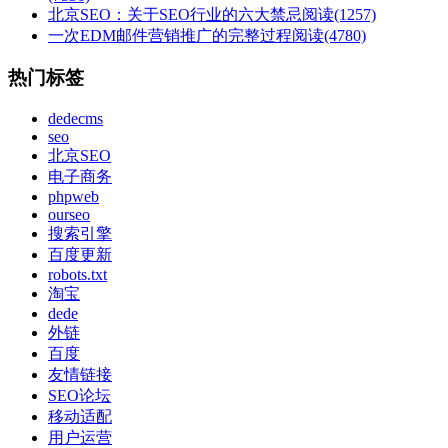
北京SEO：关于SEO行业的六大禁忌
阅读(1257)
一次EDM邮件营销推广的完整过程
阅读(4780)
热门标签
dedecms
seo
北京SEO
电子商务
phpweb
ourseo
搜索引擎
百度更新
robots.txt
淘宝
dede
外链
百度
友情链接
SEO论坛
移动适配
用户运营