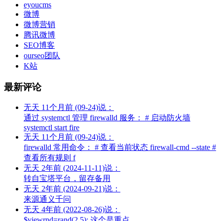
eyoucms
微博
微博营销
腾讯微博
SEO博客
ourseo团队
K站
最新评论
无天
11个月前 (09-24)说：
通过 systemctl 管理 firewalld 服务： # 启动防火墙
systemctl start fire
无天
11个月前 (09-24)说：
firewalld 常用命令： # 查看当前状态 firewall-cmd --state #
查看所有规则 f
无天
2年前 (2024-11-11)说：
转自宝塔平台，留存备用
无天
2年前 (2024-09-21)说：
来源通义千问
无天
4年前 (2022-08-26)说：
$viewrnd=rand(2,5); 这个是重点