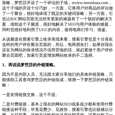
策略，梦芭莎开设了一个评论的子域，review.moonbasa.com，
这个子域的开设十分巧妙，一方面，它将用户对商品的评论做
了一个聚合，很好地体现了既定的关键词策略；另一方面，它
也让B2C网站页面无法经常更新的难题有了一个较好的解决方
案，借助这个子频道，很好地解决了SEO与用户体验的难题，
同时也很好地利用了UGC的内容，值得电商们学习、借鉴。
从该频道在搜索引擎上收录表现来看，搜索引擎也是十分喜欢
这样的用户评价聚合页面的，所以，电商朋友们，如果你现在
还在为网站的收录情况不佳而苦恼的话，就赶紧做个用户评价
聚合页面吧，加索引页是增加网站收录的不二选择。
3、再说说梦芭莎的外链策略。
因为不是内部人员，无法跟大家分享他们的具体外链策略，只
能借助工具查询梦芭莎的外链组成，猜测一下梦芭莎的外链策
略：
一是友情链接交换，这个不提。
二是付费链接，基本上现在的网站SEO或多或少都有使用付费
链接这种手段，毕竟花费少、见效快，搜索引擎也比较难以分
辨，从目前看，这种方法性价比还是比较高的。试着分析了一