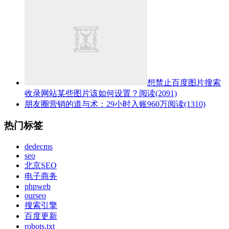
想禁止百度图片搜索
收录网站某些图片该如何设置？
阅读(2091)
朋友圈营销的道与术：29小时入账960万
阅读(1310)
热门标签
dedecms
seo
北京SEO
电子商务
phpweb
ourseo
搜索引擎
百度更新
robots.txt