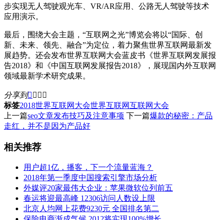
步实现无人驾驶观光车、VR/AR应用、公路无人驾驶等技术
应用演示。
最后，围绕大会主题，“互联网之光”博览会将以“国际、创
新、未来、领先、融合”为定位，着力聚焦世界互联网最新发
展趋势。还会发布世界互联网大会蓝皮书《世界互联网发展报
告2018》和《中国互联网发展报告2018》，展现国内外互联网
领域最新学术研究成果。
分享到




标签
2018世界互联网大会
世界互联网
互联网大会
上一篇
seo文章发布技巧及注意事项
下一篇
爆款的秘密：产品
走红，并不是因为产品好
相关推荐
用户超1亿，播客，下一个流量蓝海？
2018年第一季度中国搜索引擎市场分析
外媒评20家最伟大企业：苹果微软位列前五
春运将迎最高峰 12306访问人数设上限
北京人均网上花费9230元 全国排名第二
保险电商渐成气候 2012将实现100%增长