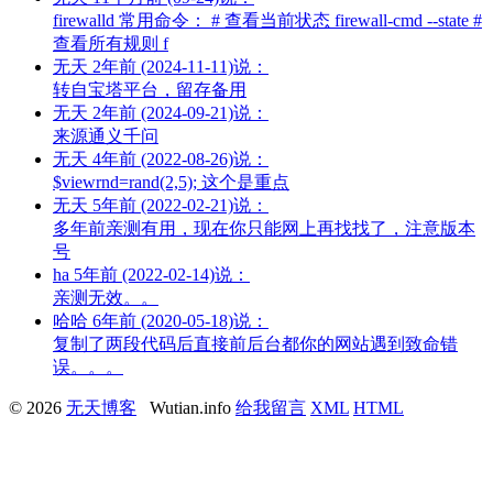
firewalld 常用命令： # 查看当前状态 firewall-cmd --state #
查看所有规则 f
无天
2年前 (2024-11-11)说：
转自宝塔平台，留存备用
无天
2年前 (2024-09-21)说：
来源通义千问
无天
4年前 (2022-08-26)说：
$viewrnd=rand(2,5); 这个是重点
无天
5年前 (2022-02-21)说：
多年前亲测有用，现在你只能网上再找找了，注意版本
号
ha
5年前 (2022-02-14)说：
亲测无效。。
哈哈
6年前 (2020-05-18)说：
复制了两段代码后直接前后台都你的网站遇到致命错
误。。。
© 2026
无天博客
Wutian.info
给我留言
XML
HTML