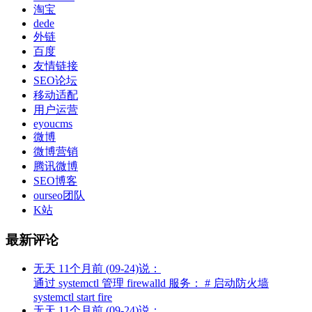
淘宝
dede
外链
百度
友情链接
SEO论坛
移动适配
用户运营
eyoucms
微博
微博营销
腾讯微博
SEO博客
ourseo团队
K站
最新评论
无天
11个月前 (09-24)说：
通过 systemctl 管理 firewalld 服务： # 启动防火墙
systemctl start fire
无天
11个月前 (09-24)说：