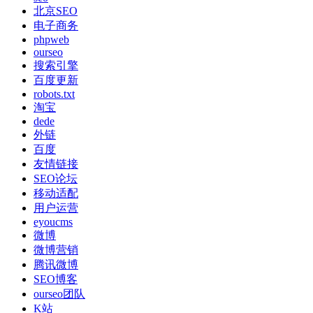
北京SEO
电子商务
phpweb
ourseo
搜索引擎
百度更新
robots.txt
淘宝
dede
外链
百度
友情链接
SEO论坛
移动适配
用户运营
eyoucms
微博
微博营销
腾讯微博
SEO博客
ourseo团队
K站