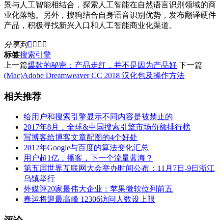
景与人工智能相结合，探索人工智能在自然语言识别领域的商
业化落地。另外，搜狗结合自身语音识别优势，发布翻译硬件
产品，积极寻找新兴入口和人工智能商业化渠道。
分享到




标签
搜索引擎
上一篇
爆款的秘密：产品走红，并不是因为产品好
下一篇
(Mac)Adobe Dreamweaver CC 2018 汉化包及操作方法
相关推荐
给用户和搜索引擎显示不同内容是被禁止的
2017年8月，全球&中国搜索引擎市场份额排行榜
写博客给博客文章配图的4个好处
2012年Google与百度的算法变化汇总
用户超1亿，播客，下一个流量蓝海？
第五届世界互联网大会举办时间公布：11月7日-9日浙江
乌镇举行
外媒评20家最伟大企业：苹果微软位列前五
春运将迎最高峰 12306访问人数设上限